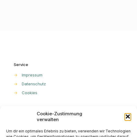
Service
→
Impressum
→
Datenschutz
→
Cookies
Cookie-Zustimmung
mittagessen.app
verwalten
Horstheider Weg 15
Um dir ein optimales Erlebnis zu bieten, verwenden wir Technologien
25358 Horst
wie Cookies, um Geräteinformationen zu speichern und/oder darauf